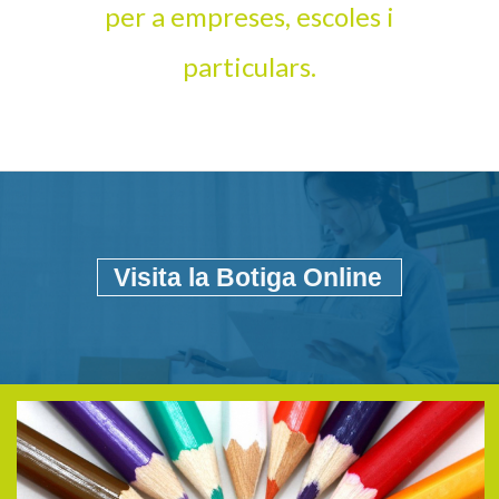
per a empreses, escoles i
particulars.
Visita la Botiga Online