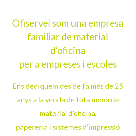
Ofiservei som una empresa
familiar de material
d’oficina
per a empreses i escoles
Ens dediquem des de fa més de 25
anys a la venda de tota mena de
material d’oficina,
papereria i sistemes d’impressió